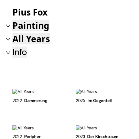
Pius Fox
Painting
All Works
Painting
Glass Painting
Drawing
Photography
All Years
All Years
2025
2024
2023
2022
…
Info
Biography
Exhibitions
Texts
Books
Contact
2022
Dämmerung
2025
Im Gegenteil
2022
Peripher
2023
Der Kirschtraum