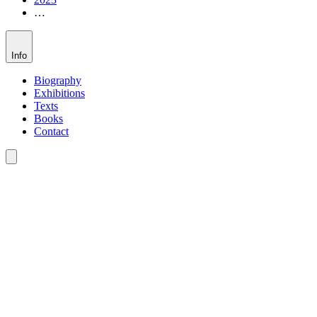
…
Info
Biography
Exhibitions
Texts
Books
Contact